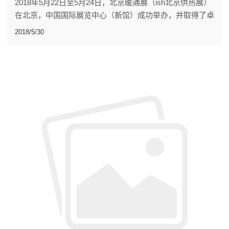
2018年5月22日至5月24日，北京暖通展（ish北京供热展）
在北京，中国国际展览中心（新馆）成功举办，并取得了卓
越的成就。
2018/5/30
本届展会以清洁多元高效为主题，规模覆盖北京中国国际展
览中心（新馆）全馆共八个展厅，展厅面积达120,000平方
米。将吸引德国、意大利等国家和地区的全球1500多家相
关企业单位参展，同期举办2018ISHC-CIHE中国清洁供暖
峰会暨京津冀及周边地区清洁供暖高层对话会议。