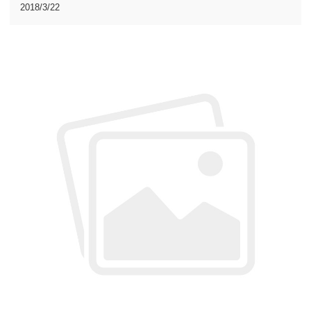
域的公司都前来参加，杭州沈氏作为小微换热气领域的龙头
2018/3/22
企业，携公司三代产品强势入驻上海热泵展。