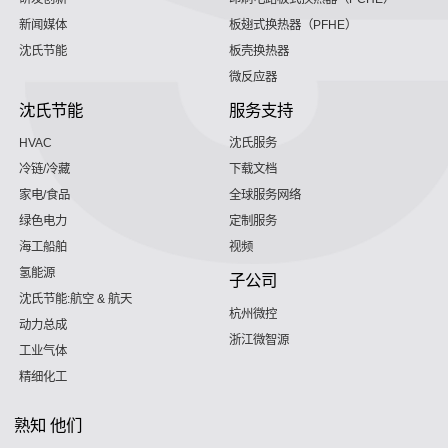
新闻媒体
板翅式换热器（PFHE）
沈氏节能
板壳换热器
微反应器
沈氏节能
服务支持
HVAC
沈氏服务
冷链/冷藏
下载文档
家电/食品
全球服务网络
绿色电力
定制服务
海工船舶
视频
氢能源
子公司
沈氏节能:航空 & 航天
杭州微控
动力总成
浙江微智源
工业气体
精细化工
熟知 他们