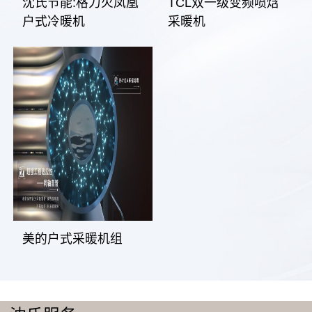
沈氏节能:格力火凤凰
TCL双一级变频喷焓
户式冷暖机
采暖机
美的户式采暖机组