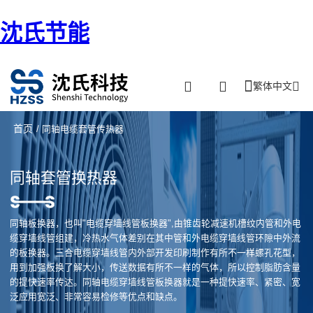
沈氏节能
繁体中文
首页
/ 同轴电缆套管传热器
同轴套管换热器
同轴板换器，也叫"电缆穿墙线管板换器",由锥齿轮减速机槽纹内管和外电
缆穿墙线管组建，冷热水气体差别在其中管和外电缆穿墙线管环隙中外流
的板换器。三合电缆穿墙线管内外部开发印刷制作有所不一样螺孔花型，
用到加强板换了解大小，传送数据有所不一样的气体，所以控制脂肪含量
的提快速率传达。同轴电缆穿墙线管板换器就是一种提快速率、紧密、宽
泛应用宽泛、非常容易检修等优点和缺点。