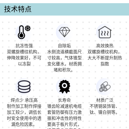
技术特点
抗冻性强
自除垢
高效换热
双螺旋槽纹机构，
水侧流道横截面尺
双螺旋槽纹机构，
伸降效果好，不可
寸较高，气体锥型
大大不断提升制热
以冻裂
变化壅水，材质拥
指数
堵和积灰。
焊点少 承压高
长寿命
材质广泛
制作加工制作焊接
锥齿轮减速机电缆
不锈钢装饰管、
加工较少，调低长
套管防御有压力激
钛、镍白铜等。
时安全使用中的透
振和冲击性的特性
漏危险因素。
要高于板片形式，