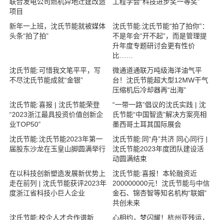
联合发电公司燃机异地迁建改造
工程学会“科技进步奖一等奖”
项目
新年一上班，沈氏节能就被媒体
沈氏节能:沈氏节能“拍了拍你”：
头条“拍了拍”
不是年会“开不起”，而是管理提
升年度专题研讨会更有性价
比……
沈氏节能:可惜我文笔平平，写
微通道通联万吨级海洋油气平
不尽沈氏节能成就“金银”
台！沈氏节能超大型12MW干气
压缩机后冷却器再“出海”
沈氏节能:喜报 | 沈氏节能荣登
“一带一路”倡议的沈氏实践 | 沈
“2023浙江最具投资价值创新企
氏节能“中国智造”解决方案亮相
业TOP50”
墨西哥土耳其国际展会
沈氏节能:沈氏节能2023年第一
沈氏节能:同“舟”共济 同心同行 |
届股东沙龙在玉皇山脚圆满举行
沈氏节能2023年度团队建设活
动圆满结束
在以科技创新塑造发展新优势上
沈氏节能:喜报！本轮融资近
走在前列 | 沈氏节能获评2023年
200000000元！沈氏节能与中信
度浙江省科技小巨人企业
金石、锦杏智等知名机构“联姻”
共创未来
沈氏节能:校企人才合作谱新
心相约，梦闪耀！杭州亚残运，