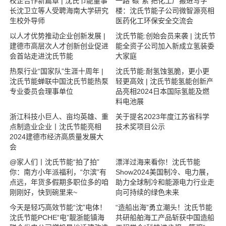
校企合作新篇章 | 沈氏节能董事
一路“碳”索 把化工厂搬进写字
长沈卫立等人受聘海南大学研究
楼：沈氏节能子公司微智源亮相
生校外导师
医药化工环保安全交流会
以人才优势推动企业创新发展 |
沈氏节能:创始会员来袭 | 沈氏节
建德市高层次人才创新创业促进
能全资子公司加入新成立氢装委
会首站走进沈氏节能
大家庭
热泵行业“国家队”生涯十周年 |
沈氏节能:耐氢蚀氢脆，更小更
沈氏节能蝉联中国沈氏节能热泵
轻更高效 | 沈氏节能氢能创新产
专业委员会理事单位
品亮相2024日本国际氢能及燃
料电池展
浙江科技小巨人、亩均英雄、重
关于提名2023年度江苏省科学
点制造业企业丨沈氏节能亮相
技术奖项目公示
2024建德市经济高质量发展大
会
@家人们丨沈氏节能“拍了拍”
漂洋过海来看你！沈氏节能
你：南方小年派福利，“尔滨”有
Show2024美国制冷、电力展，
点远，年货多假期多职位多的咱
助力全球制冷和能源电力行业走
刚刚好，快到碗里来~
向可持续的绿色未来
今天是轻巧高效节能“沈”电体！
“造船出海”勇立潮头！沈氏节能
沈氏节能PCHE“电”靓浙能镇海
共研船舶海工产品斩获中国造船