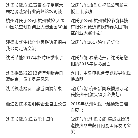
沈氏节能:沈氏董事长接受第六
沈氏节能:热烈庆祝我公司新三
届地源热泵行业高峰论坛访谈
板上市成功
杭州沈氏子公司-杭州微控 入围
沈氏子公司-杭州微控节能科技
中国航空创新创业大赛全国30强
有限公司微通道换热器入围“航
空创业大赛十强”
建德市新生代企业家联谊组织来
沈氏节能2017跨年迎新会
我公司走访交流
沈氏节能2017年招聘旺季来了
沈氏节能:春暖花开，沈氏与您
相约2013年精彩展会
沈氏换热器2013跨年迎新会圆
喜讯，中央电视台专题报导沈氏
满结束，员工尽展风采
换热器
沈氏换热器员工旅游圆满结束
沈氏节能:杭州新闻联播报导沈
氏换热器(航头镇引企典范)
浙江省技术发明奖企业自主公告
2015年杭州沈氏卓越绩效管理
白皮书
沈氏节能:沈氏节能十周年
沈氏节能:沈氏节能-集成式微通
道换热器荣获日内瓦国际发明金
奖