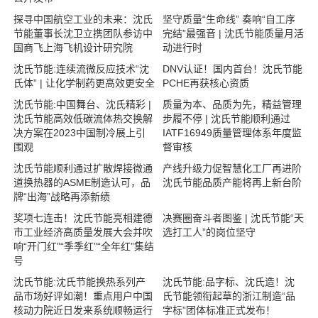
探寻中国航空工业的未来：沈氏
坚守质量“生命线” 奏响“自工序
节能董事长沈卫立携团队参访中
完结”最强音 | 沈氏节能质量月活
国商飞上海飞机设计研究院
动进行时
沈氏节能:连续流微反应技术“沈
DNV认证！国内首台！沈氏节能
氏体” | 让化学制药更高效更安全
PCHE再获核心资质
沈氏节能:中国舞台、沈氏精彩 |
质量为本、品质为先，精益管理
沈氏节能高效低碳流体热交换解
步履不停 | 沈氏节能顺利通过
决方案在2023中国制冷展上引
IATF16949质量管理体系年度监
围观
督审核
沈氏节能顺利通过扩散焊接微通
产线升级力促智慧化工厂再进阶
道换热器的ASME制造认可，品
沈氏节能品质产能将再上新台阶
牌“出海”战略再添新绩
奖项七连击！沈氏节能亮相建德
决赛圈奋斗者图鉴 | 沈氏节能“天
市工业经济高质量发展大会并吹
选打工人”的岗位坚守
响“开门红”“季季红”“全年红”集结
号
沈氏节能:沈氏节能换热系列产
沈氏节能:品字标、沈氏造！沈
品市场好评如潮！重点用户中国
氏节能领衔起草的浙江制造“品
核动力院近日发来系统顺畅运行
字标”团体标准正式发布！