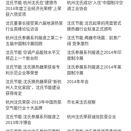
沈氏节能:杭州沈氏在“建德市
杭州沈氏成功“入住”中国制冷空
2014年度工业经济光荣榜”上荣
调工业协会
获六项奖项
沈氏董事长接受第六届地源热泵
沈氏节能:沈氏起草的壳盘管式
行业高峰论坛访谈
换热器行业标准正式颁布
杭州沈氏参展系列报道之第二十
沈氏节能:两器市场篇：前景广
五届中国制冷展回顾
阔 竞争激烈
沈氏节能:空调产品能效水平又
沈氏参展系列报道之2014年印
将迈上一个新台阶
度制冷展
沈氏节能:沈氏换热器荣获省专
沈氏参展系列报道之2014年美
利示范企业等荣誉
国制冷展
沈氏节能:沈氏换热器荣获“新杭
2014年年会
州人文化家园”，沈氏节能建设
获得肯定
杭州沈氏荣获-2013年中国热泵·
市长来沈氏视察
空气能行业十大品牌
沈氏节能:沈氏参展系列报道之
杭州沈氏荣获诚信民营企业
2013年冷博会