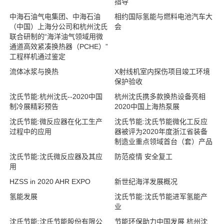
指导
中海石油气电集团、中海石油
相约国际氢能与燃料电池汽车大
（中国）上海分公司和杭州沈氏
会
联合研制的“海洋油气领域用微
通道高效紧凑换热器（PCHE）”
工程样机通过鉴定
流体冰浆与换热
X射线机室内探伤项目竣工环境
保护验收
沈氏节能:杭州沈氏--2020中国
杭州沈氏携多款换热设备亮相
制冷展精彩预告
2020中国上海热泵展
沈氏节能:微反应器在化工生产
沈氏节能:沈氏节能微化工反应
过程中的应用
器被评为2020年度浙江省装备
制造业重点领域首台（套）产品
沈氏节能:沈氏微反应器及其应
防范疫情 安全复工
用
HZSS in 2020 AHR EXPO
新世纪海洋发展概况
氢能发展
沈氏节能:沈氏节能进军氢能产
业
沈氏节能:沈氏节能股份有限公
节能环保助力中国发展 杭州沈