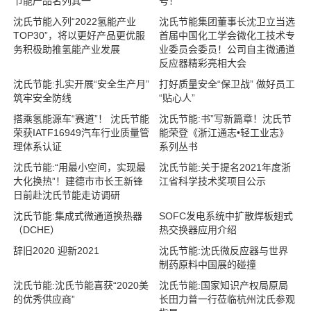
节能产品名列其一
号！
沈氏节能入列“2022氢能产业
沈氏节能集团董事长沈卫立当选
TOP30”，将以更好产品更优服
首届中国化工学会微化工技术专
务积极助推氢能产业发展
业委员会委员！公司自主微通道
反应器精彩亮相大会
沈氏节能:扎实开展“安全生产月”
打好质量安全“保卫战” 做好员工
筑牢安全防线
“贴心人”
搭乘氢能源车“赛道”！ 沈氏节能
沈氏节能:书”写新篇章！沈氏节
荣获IATF16949汽车行业质量管
能荣登《浙江通志•轻工业志》
理体系认证
系列丛书
沈氏节能:“用最小空间，实现最
沈氏节能:关于提名2021年度浙
大化换热”！建德市市长王新锋
江省科学技术奖项目公示
日前赴沈氏节能走访调研
沈氏节能:集成式微通道换热器
SOFC发电系统中扩散焊板翅式
（DCHE）
热交换器应用介绍
辞旧2020 迎新2021
沈氏节能:沈氏微反应器与世界
制药原料中国展的碰撞
沈氏节能:沈氏节能喜获“2020美
沈氏节能:国家知识产权局原局
的优秀供应商”
长田力普一行莅临杭州沈氏参观