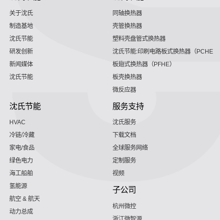
关于沈氏
同轴换热器
制造基地
壳管换热器
沈氏节能
塑料壳盘管式换热器
研发创新
沈氏节能:印刷电路板式换热器（PCHE）
新闻媒体
板翅式换热器（PFHE）
沈氏节能
板壳换热器
微反应器
沈氏节能
服务支持
HVAC
沈氏服务
冷链/冷藏
下载文档
家电/食品
全球服务网络
绿色电力
定制服务
海工船舶
视频
氢能源
子公司
航空 & 航天
杭州微控
动力总成
浙江微智源