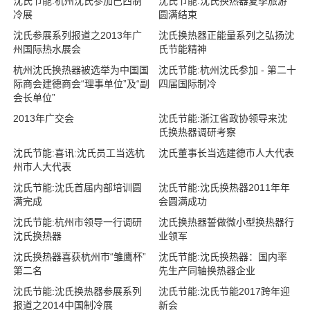
沈氏节能:杭州沈氏参加巴西制
沈氏节能:沈氏换热器夏季旅游
冷展
圆满结束
沈氏参展系列报道之2013年广
沈氏换热器正能量系列之弘扬沈
州国际热水展会
氏节能精神
杭州沈氏换热器被选举为中国国
沈氏节能:杭州沈氏参加 - 第二十
际商会建德商会“理事单位”及“副
四届国际制冷
会长单位”
2013年广交会
沈氏节能:浙江省政协领导来沈
氏换热器调研考察
沈氏节能:喜讯:沈氏员工当选杭
沈氏董事长当选建德市人大代表
州市人大代表
沈氏节能:沈氏首届内部培训圆
沈氏节能:沈氏换热器2011年年
满完成
会圆满成功
沈氏节能:杭州市领导一行调研
沈氏换热器誓做微小型换热器行
沈氏换热器
业领军
沈氏换热器喜获杭州市“雏鹰杯”
沈氏节能:沈氏换热器：国内率
第二名
先生产同轴换热器企业
沈氏节能:沈氏换热器参展系列
沈氏节能:沈氏节能2017跨年迎
报道之2014中国制冷展
新会