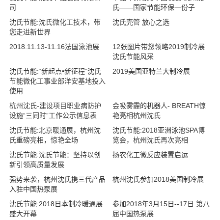
司
氏——国家节能环保一份子
沈氏节能:沈氏微化工技术，带
沈氏壳管 放心之选
您走进新世界
2018.11.13-11.16法国泳池展
12张图片带您领略2019制冷展
沈氏节能风采
沈氏节能:“新起点•新征程”沈氏
2019美国亚特兰大制冷展
节能微化工事业部洋安基地投入
使用
杭州沈氏-建设项目职业病防护
会吸雾霾的机器人- BREATH惊
设施“三同时”工作公示信息表
艳亮相杭州沈氏
沈氏节能:北京暖通展，杭州沈
沈氏节能:2018亚洲泳池SPA博
氏重磅亮相，惊艳全场
览会，杭州沈氏再次亮相
沈氏节能:沈氏节能：坚持以创
扬农化工微反应装置启运
新引领高质量发展
强势来袭，杭州沈氏携三代产品
杭州沈氏参加2018美国制冷展
入驻中国热泵展
沈氏节能:2018日本制冷暖通展
参加2018年3月15日--17日 第八
盛大开幕
届中国热泵展