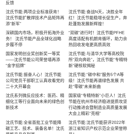
反馈
沈氏节能:两项企业标准获肯！
沈氏节能:奋战N天，决胜全年
沈氏节能扩散焊技术产品矩阵再
红！沈氏节能稳增长促生产，奔
添“新军”
赴蓬勃发展新辉煌！
深耕国内市场，积极开拓海外业
“双碳”进行时！沈氏节能PFHE
务！ 沈氏节能产品全球化战略
高度适配有机朗肯循环，助力余
步履不停
热回收发电更高质高效
国家发明创业奖创新奖一等奖
沈氏节能:与清华大学等高校院
——沈氏节能公司荣誉墙再添
所“双向奔赴”，沈氏节能“专精特
“金字招牌”
新”硬核软揭秘
沈氏节能:振奋人心！沈氏节能
沈氏节能:“碳中和”服务5个A等
公司党员干部职工认真收看党的
级！沈氏节能再谱绿色发展 共
二十大开幕会
赴“零碳”未来新曲
沈氏系列微反应技术：医药、精
国家级“专精特新”小巨人！沈氏
细化工等行业面向未来的绿色创
节能在杭州市经济稳进提质攻坚
新技术
行动推进会暨制造业高质量发展
大会上精彩“亮相”
沈氏节能:全省首批工业节能降
沈氏节能:沈氏节能获评2022年
碳工艺、技术、装备名单！沈氏
浙江省知识产权示范企业荣誉称