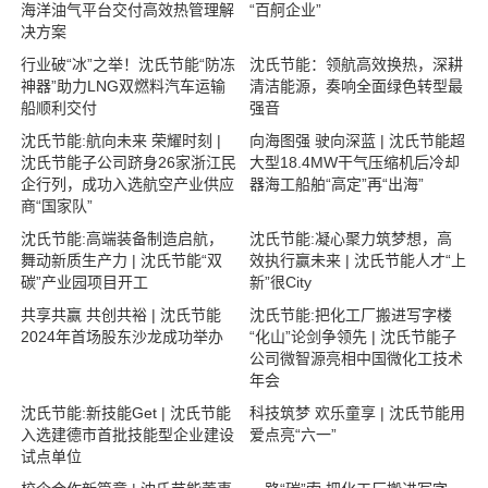
海洋油气平台交付高效热管理解
“百舸企业”
决方案
行业破“冰”之举！沈氏节能“防冻
沈氏节能：领航高效换热，深耕
神器”助力LNG双燃料汽车运输
清洁能源，奏响全面绿色转型最
船顺利交付
强音
沈氏节能:航向未来 荣耀时刻 |
向海图强 驶向深蓝 | 沈氏节能超
沈氏节能子公司跻身26家浙江民
大型18.4MW干气压缩机后冷却
企行列，成功入选航空产业供应
器海工船舶“高定”再“出海”
商“国家队”
沈氏节能:高端装备制造启航，
沈氏节能:凝心聚力筑梦想，高
舞动新质生产力 | 沈氏节能“双
效执行赢未来 | 沈氏节能人才“上
碳”产业园项目开工
新”很City
共享共赢 共创共裕 | 沈氏节能
沈氏节能:把化工厂搬进写字楼
2024年首场股东沙龙成功举办
“化山”论剑争领先 | 沈氏节能子
公司微智源亮相中国微化工技术
年会
沈氏节能:新技能Get | 沈氏节能
科技筑梦 欢乐童享 | 沈氏节能用
入选建德市首批技能型企业建设
爱点亮“六一”
试点单位