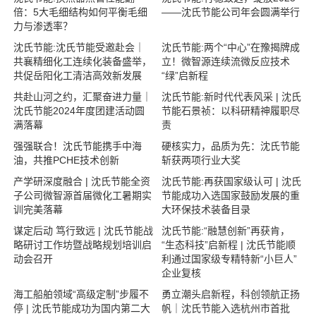
倍：5大毛细结构如何平衡毛细
——沈氏节能公司年会圆满举行
力与渗透率？
沈氏节能:沈氏节能受邀赴会｜
沈氏节能:两个“中心”在豫揭牌成
共襄精细化工连续化装备盛举，
立！微智源连续流微反应技术
共促岳阳化工清洁高效新发展
“绿”启新程
共赴山河之约，汇聚奋进力量｜
沈氏节能:新时代代表风采 | 沈氏
沈氏节能2024年度团建活动圆
节能石景祯：以科研精神履职尽
满落幕
责
强强联合！沈氏节能携手中海
硬核实力，品质为先：沈氏节能
油，共推PCHE技术创新
斩获两项行业大奖
产学研深度融合 | 沈氏节能全资
沈氏节能:再获国家级认可 | 沈氏
子公司微智源首届微化工暑期实
节能成功入选国家鼓励发展的重
训完美落幕
大环保技术装备目录
谋定后动 笃行致远 | 沈氏节能战
沈氏节能:“融慧创新”再获肯，
略研讨工作坊暨战略规划培训启
“生态科技”启新程 | 沈氏节能顺
动会召开
利通过国家级专精特新“小巨人”
企业复核
海工船舶领域“高级定制”步履不
勇立潮头启新程，科创领航正扬
停 | 沈氏节能成功为国内第二大
帆｜沈氏节能入选杭州市首批