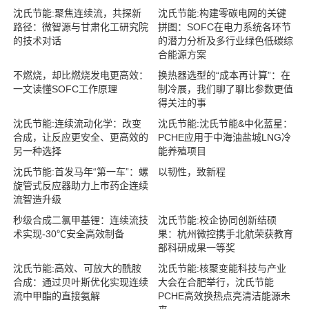
沈氏节能:聚焦连续流，共探新
沈氏节能:构建零碳电网的关键
路径：微智源与甘肃化工研究院
拼图：SOFC在电力系统各环节
的技术对话
的潜力分析及多行业绿色低碳综
合能源方案
不燃烧，却比燃烧发电更高效：
换热器选型的“成本再计算”：在
一文读懂SOFC工作原理
制冷展，我们聊了聊比参数更值
得关注的事
沈氏节能:连续流动化学：改变
沈氏节能:沈氏节能&中化蓝星：
合成，让反应更安全、更高效的
PCHE应用于中海油盐城LNG冷
另一种选择
能养殖项目
沈氏节能:首发马年“第一车”：螺
以韧性，致新程
旋管式反应器助力上市药企连续
流智造升级
秒级合成二氯甲基锂：连续流技
沈氏节能:校企协同创新结硕
术实现-30℃安全高效制备
果：杭州微控携手北航荣获教育
部科研成果一等奖
沈氏节能:高效、可放大的酰胺
沈氏节能:核聚变能科技与产业
合成：通过贝叶斯优化实现连续
大会在合肥举行，沈氏节能
流中甲酯的直接氨解
PCHE高效换热点亮清洁能源未