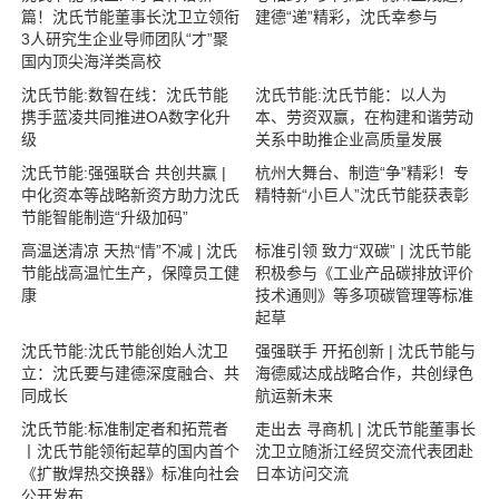
篇！沈氏节能董事长沈卫立领衔
建德“递”精彩，沈氏幸参与
3人研究生企业导师团队“才”聚
国内顶尖海洋类高校
沈氏节能:数智在线：沈氏节能
沈氏节能:沈氏节能：以人为
携手蓝凌共同推进OA数字化升
本、劳资双赢，在构建和谐劳动
级
关系中助推企业高质量发展
沈氏节能:强强联合 共创共赢 |
杭州大舞台、制造“争”精彩！专
中化资本等战略新资方助力沈氏
精特新“小巨人”沈氏节能获表彰
节能智能制造“升级加码”
高温送清凉 天热“情”不减 | 沈氏
标准引领 致力“双碳” | 沈氏节能
节能战高温忙生产，保障员工健
积极参与《工业产品碳排放评价
康
技术通则》等多项碳管理等标准
起草
沈氏节能:沈氏节能创始人沈卫
强强联手 开拓创新 | 沈氏节能与
立：沈氏要与建德深度融合、共
海德威达成战略合作，共创绿色
同成长
航运新未来
沈氏节能:标准制定者和拓荒者
走出去 寻商机 | 沈氏节能董事长
丨沈氏节能领衔起草的国内首个
沈卫立随浙江经贸交流代表团赴
《扩散焊热交换器》标准向社会
日本访问交流
公开发布