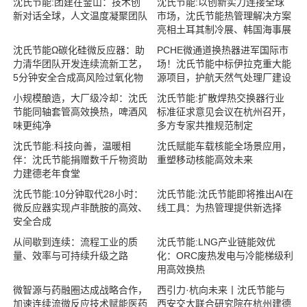
沈氏节能:团建在釜山：技术创
沈氏节能:以创新实力连接全球
新对话全球，人文温度凝聚团队
市场，沈氏节能热管理解决方案
亮相土耳其制冷展、韩国海事展
沈氏节能Ω碳化硅微反应器：助
PCHE微通道换热器进军国际市
力清华团队开发连续流新工艺，
场！沈氏节能中标伊拉克重大能
5分钟安全合成高风险过氧化物
源项目，护航天然气处理厂建设
小规模酿造，大厂级冷却：沈氏
沈氏节能:扩散焊热交换器行业
节能同轴套管高效换热，啤酒风
标准征求意见会议在杭州召开，
味更纯净
多方专家共推规范制定
沈氏节能:科技向善，温暖相
沈氏赋能车载核能全场景应用，
伴：沈氏节能捐赠数千斤物资助
重塑移动核能高效未来
力建德老年食堂
沈氏节能:10分钟取代28小时：
沈氏节能:沈氏节能即将推出AI在
微反应器实现卢非酰胺的高效、
线工具：为热管理提供新选择
安全合成
从间歇到连续：流程工业的质
沈氏节能:LNG产业链能效优
量、效率与可持续升级之路
化：ORC废热发电与冷能梯级利
用高效换热
微智源与药融圈达成战略合作，
西引力·杭向未来丨沈氏节能与
加速连续流微反应技术赋能医药
西安交大联合研究院在杭州建德