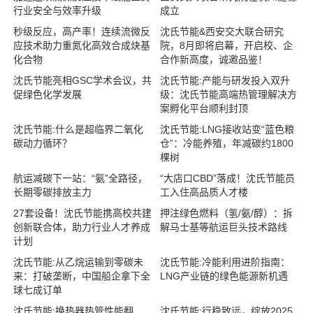
行业安全与效率升级
成立
秒级反应，高产率！连续流微反
沈氏节能&西安交大联合研究
应技术助力重氮化高效合成炔基
院，8月即将启幕，开启校、企
化合物
合作新高度，诚邀品鉴！
沈氏节能亮相GSC学术会议，共
沈氏节能:产能与研发投入双升
促绿色化学发展
级：沈氏节能高端热管理解决方
案孵化平台顺利封顶
沈氏节能:什么是超临界二氧化
沈氏节能:LNG接收站变“蓝色粮
碳动力循环？
仓”：冷能养殖，年减碳约1800
棵树
航运减碳下一站：“氨”全路径，
“大店口CBD”落成！沈氏节能员
长期零碳排放主力
工入住高品质人才楼
27套设备！沈氏节能携高校共建
押注绿色燃料（氢/氨/醇）：拆
创新联合体，助力行业人才养成
解马士基等航运巨头技术路线
计划
沈氏节能:从乙烷运输到零碳未
沈氏节能:冷能利用进阶指南：
来：打破垄断，中国船企拿下全
LNG产业链的绿色能源新机遇
球七成订单
沈氏节能:换热器热管性能翻
沈氏节能:行稳致远，绽放2025