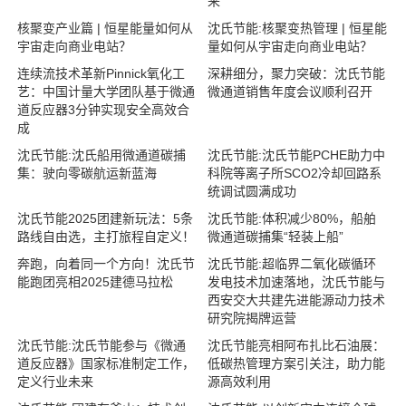
来
核聚变产业篇 | 恒星能量如何从
沈氏节能:核聚变热管理 | 恒星能
宇宙走向商业电站？
量如何从宇宙走向商业电站？
连续流技术革新Pinnick氧化工
深耕细分，聚力突破：沈氏节能
艺：中国计量大学团队基于微通
微通道销售年度会议顺利召开
道反应器3分钟实现安全高效合
成
沈氏节能:沈氏船用微通道碳捕
沈氏节能:沈氏节能PCHE助力中
集：驶向零碳航运新蓝海
科院等离子所SCO2冷却回路系
统调试圆满成功
沈氏节能2025团建新玩法：5条
沈氏节能:体积减少80%，船舶
路线自由选，主打旅程自定义！
微通道碳捕集“轻装上船”
奔跑，向着同一个方向！沈氏节
沈氏节能:超临界二氧化碳循环
能跑团亮相2025建德马拉松
发电技术加速落地，沈氏节能与
西安交大共建先进能源动力技术
研究院揭牌运营
沈氏节能:沈氏节能参与《微通
沈氏节能亮相阿布扎比石油展：
道反应器》国家标准制定工作，
低碳热管理方案引关注，助力能
定义行业未来
源高效利用